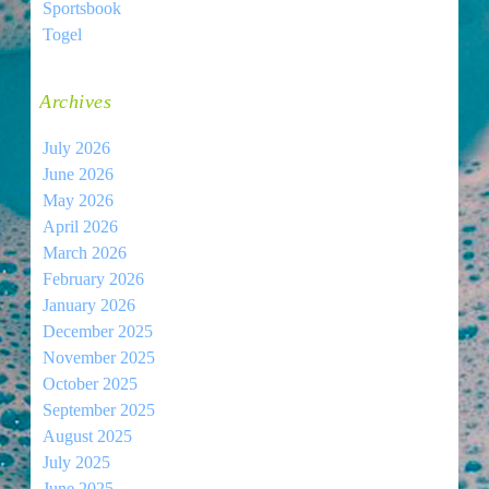
Sportsbook
Togel
Archives
July 2026
June 2026
May 2026
April 2026
March 2026
February 2026
January 2026
December 2025
November 2025
October 2025
September 2025
August 2025
July 2025
June 2025