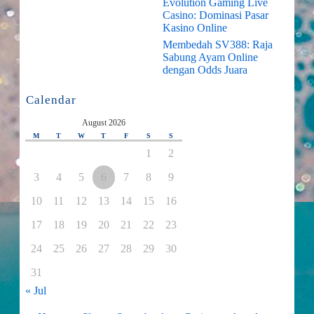
Evolution Gaming Live
Casino: Dominasi Pasar
Kasino Online
Membedah SV388: Raja
Sabung Ayam Online
dengan Odds Juara
Calendar
August 2026
M
T
W
T
F
S
S
1
2
3
4
5
6
7
8
9
10
11
12
13
14
15
16
17
18
19
20
21
22
23
24
25
26
27
28
29
30
31
« Jul