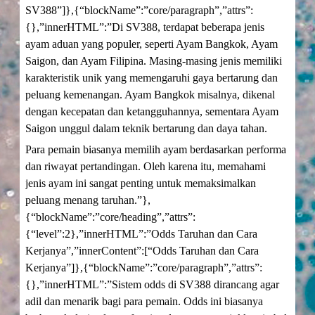
SV388”]},{“blockName”:”core/paragraph”,”attrs”:
{},”innerHTML”:”Di SV388, terdapat beberapa jenis
ayam aduan yang populer, seperti Ayam Bangkok, Ayam
Saigon, dan Ayam Filipina. Masing-masing jenis memiliki
karakteristik unik yang memengaruhi gaya bertarung dan
peluang kemenangan. Ayam Bangkok misalnya, dikenal
dengan kecepatan dan ketangguhannya, sementara Ayam
Saigon unggul dalam teknik bertarung dan daya tahan.
Para pemain biasanya memilih ayam berdasarkan performa
dan riwayat pertandingan. Oleh karena itu, memahami
jenis ayam ini sangat penting untuk memaksimalkan
peluang menang taruhan.”},
{“blockName”:”core/heading”,”attrs”:
{“level”:2},”innerHTML”:”Odds Taruhan dan Cara
Kerjanya”,”innerContent”:[“Odds Taruhan dan Cara
Kerjanya”]},{“blockName”:”core/paragraph”,”attrs”:
{},”innerHTML”:”Sistem odds di SV388 dirancang agar
adil dan menarik bagi para pemain. Odds ini biasanya