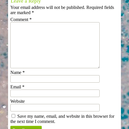
Leave a Reply
Your email address will not be published.
Required fields
are marked
*
Comment
*
Name
*
Email
*
Website
Save my name, email, and website in this browser for
the next time I comment.