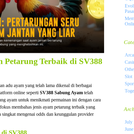
Evol
Pasa
Mem
Onli
Cate
Arca
 Petarung Terbaik di SV388
Casi
Othe
Slot
Spor
an adu ayam yang telah lama dikenal di berbagai
Toge
latform online seperti
SV388 Sabung Ayam
telah
abung ayam untuk menikmati permainan ini dengan cara
n fokus membahas jenis ayam petarung terbaik yang
Arch
an singkat mengenai odds dan keunggulan provider
July
June
 di SV388