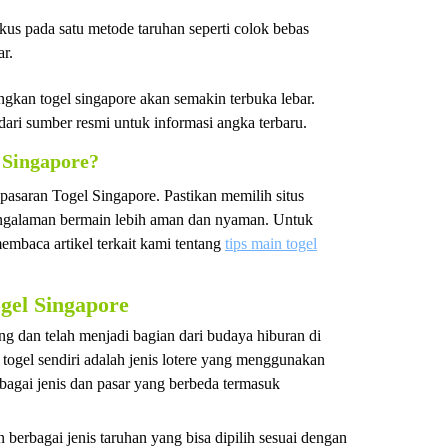
us pada satu metode taruhan seperti colok bebas
r.
gkan togel singapore akan semakin terbuka lebar.
dari sumber resmi untuk informasi angka terbaru.
 Singapore?
pasaran Togel Singapore. Pastikan memilih situs
pengalaman bermain lebih aman dan nyaman. Untuk
embaca artikel terkait kami tentang
tips main togel
gel Singapore
ng dan telah menjadi bagian dari budaya hiburan di
, togel sendiri adalah jenis lotere yang menggunakan
bagai jenis dan pasar yang berbeda termasuk
berbagai jenis taruhan yang bisa dipilih sesuai dengan