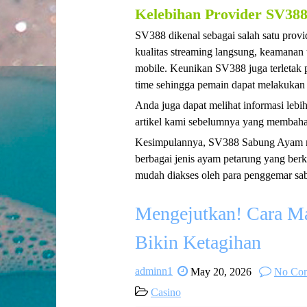
Kelebihan Provider SV38
SV388 dikenal sebagai salah satu prov
kualitas streaming langsung, keamanan 
mobile. Keunikan SV388 juga terletak p
time sehingga pemain dapat melakukan 
Anda juga dapat melihat informasi lebih
artikel kami sebelumnya yang membah
Kesimpulannya, SV388 Sabung Ayam m
berbagai jenis ayam petarung yang berk
mudah diakses oleh para penggemar sa
Mengejutkan! Cara Ma
Bikin Ketagihan
adminn1
May 20, 2026
No Co
Casino