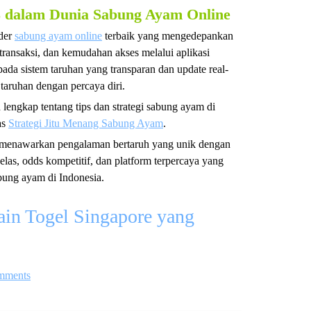
8 dalam Dunia Sabung Ayam Online
ider
sabung ayam online
terbaik yang mengedepankan
transaksi, dan kemudahan akses melalui aplikasi
ada sistem taruhan yang transparan dan update real-
taruhan dengan percaya diri.
 lengkap tentang tips dan strategi sabung ayam di
as
Strategi Jitu Menang Sabung Ayam
.
enawarkan pengalaman bertaruh yang unik dengan
elas, odds kompetitif, dan platform terpercaya yang
bung ayam di Indonesia.
in Togel Singapore yang
mments