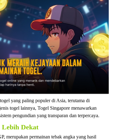
togel yang paling populer di Asia, terutama di
 jenis togel lainnya, Togel Singapore menawarkan
stem pengundian yang transparan dan terpercaya.
 Lebih Dekat
SGP, merupakan permainan tebak angka yang hasil