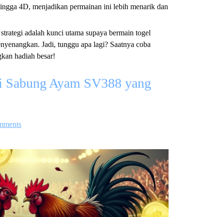
hingga 4D, menjadikan permainan ini lebih menarik dan
rategi adalah kunci utama supaya bermain togel
yenangkan. Jadi, tunggu apa lagi? Saatnya coba
gkan hadiah besar!
Di Sabung Ayam SV388 yang
mments