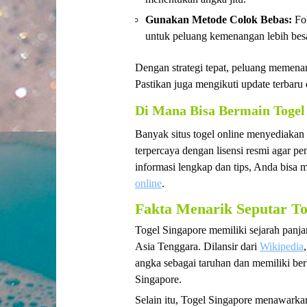
Gunakan Metode Colok Bebas:
Fok
untuk peluang kemenangan lebih besa
Dengan strategi tepat, peluang memenan
Pastikan juga mengikuti update terbaru 
Di Mana Bisa Bermain Togel
Banyak situs togel online menyediakan 
terpercaya dengan lisensi resmi agar 
informasi lengkap dan tips, Anda bisa m
online
.
Fakta Menarik Seputar To
Togel Singapore memiliki sejarah panja
Asia Tenggara. Dilansir dari
Wikipedia
angka sebagai taruhan dan memiliki ber
Singapore.
Selain itu, Togel Singapore menawarkan 