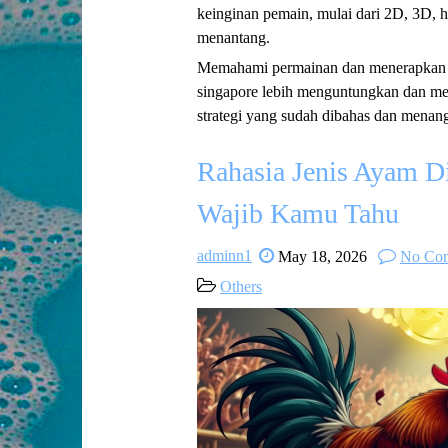
keinginan pemain, mulai dari 2D, 3D, 
menantang.
Memahami permainan dan menerapkan st
singapore lebih menguntungkan dan men
strategi yang sudah dibahas dan menan
Rahasia Jenis Ayam 
Wajib Kamu Tahu
adminn1
May 18, 2026
No Co
Others