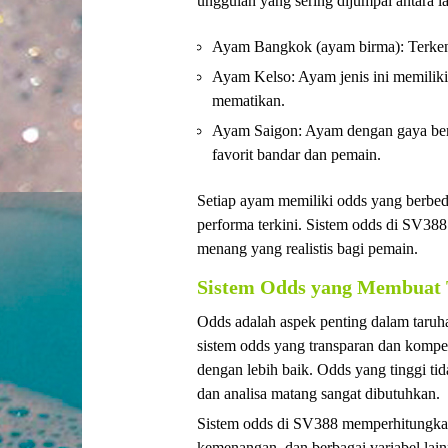
unggulan yang sering dijumpai antara la
Ayam Bangkok (ayam birma): Terkena
Ayam Kelso: Ayam jenis ini memiliki
mematikan.
Ayam Saigon: Ayam dengan gaya bertar
favorit bandar dan pemain.
Setiap ayam memiliki odds yang berbed
performa terkini. Sistem odds di SV38
menang yang realistis bagi pemain.
Sistem Odds yang Membuat 
Odds adalah aspek penting dalam taru
sistem odds yang transparan dan kompet
dengan lebih baik. Odds yang tinggi t
dan analisa matang sangat dibutuhkan.
Sistem odds di SV388 memperhitungkan 
kemenangan, dan berbagai variabel lain