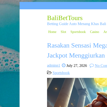
Skip
to
content
BaliBetTours
Betting Guide Auto Menang Khas Bali
Home
Slot
Sportsbook
Casino
Ar
Rasakan Sensasi Mega
Jackpot Menggiurkan
adminn1
July 27, 2026
No Com
Sportsbook