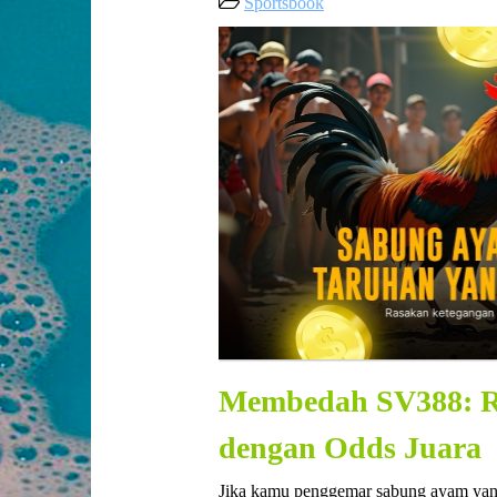
Sportsbook
Membedah SV388: R
dengan Odds Juara
Jika kamu penggemar sabung ayam yang