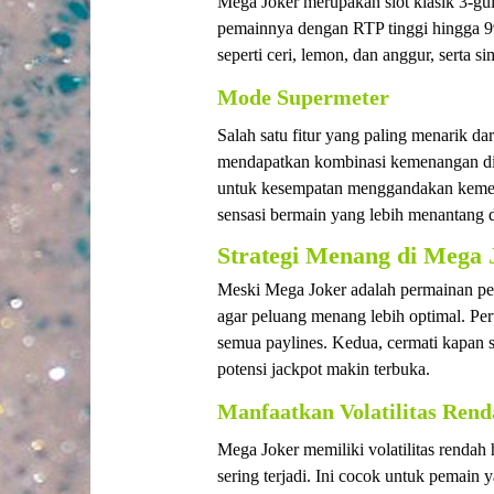
Mega Joker merupakan slot klasik 3-gu
pemainnya dengan RTP tinggi hingga 
seperti ceri, lemon, dan anggur, serta 
Mode Supermeter
Salah satu fitur yang paling menarik 
mendapatkan kombinasi kemenangan di 
untuk kesempatan menggandakan kemen
sensasi bermain yang lebih menantang d
Strategi Menang di Mega 
Meski Mega Joker adalah permainan pel
agar peluang menang lebih optimal. Pe
semua paylines. Kedua, cermati kapan s
potensi jackpot makin terbuka.
Manfaatkan Volatilitas Ren
Mega Joker memiliki volatilitas rendah
sering terjadi. Ini cocok untuk pemain y