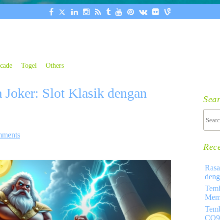
cade
Togel
Others
 Joker: Slot Klasik dengan
Sea
ments
Rece
Rasa
deng
Temb
Meme
Temb
CQ9