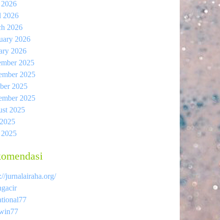
 2026
l 2026
h 2026
uary 2026
ary 2026
ember 2025
ember 2025
ber 2025
ember 2025
st 2025
 2025
 2025
omendasi
://jurnalairaha.org/
ngacir
ational77
win77