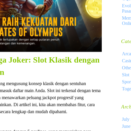
Evol
Pasa
Mem
Onli
Cate
Arca
a Joker: Slot Klasik dengan
Casi
Othe
an
Slot
Spor
ang mengusung konsep klasik dengan sentuhan
Toge
masuk daftar main Anda. Slot ini terkenal dengan tema
n menawarkan peluang jackpot progresif yang
kan. Di artikel ini, kita akan membahas fitur, cara
Arch
secara lengkap dan mudah dipahami.
July
June