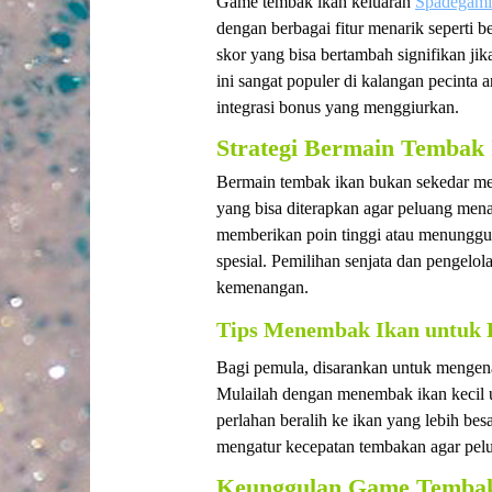
Game tembak ikan keluaran
Spadegam
dengan berbagai fitur menarik seperti be
skor yang bisa bertambah signifikan ji
ini sangat populer di kalangan pecinta
integrasi bonus yang menggiurkan.
Strategi Bermain Tembak
Bermain tembak ikan bukan sekedar me
yang bisa diterapkan agar peluang men
memberikan poin tinggi atau menungg
spesial. Pemilihan senjata dan pengelo
kemenangan.
Tips Menembak Ikan untuk 
Bagi pemula, disarankan untuk mengenal 
Mulailah dengan menembak ikan kecil 
perlahan beralih ke ikan yang lebih bes
mengatur kecepatan tembakan agar pelur
Keunggulan Game Tembak