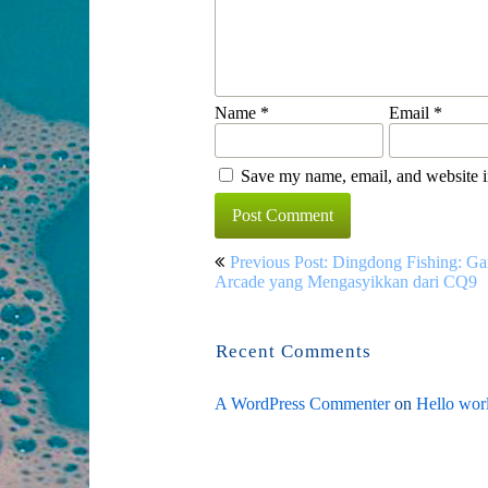
Name
*
Email
*
Save my name, email, and website in
Post
Previous Post: Dingdong Fishing: G
navigation
Arcade yang Mengasyikkan dari CQ9
Recent Comments
A WordPress Commenter
on
Hello wor