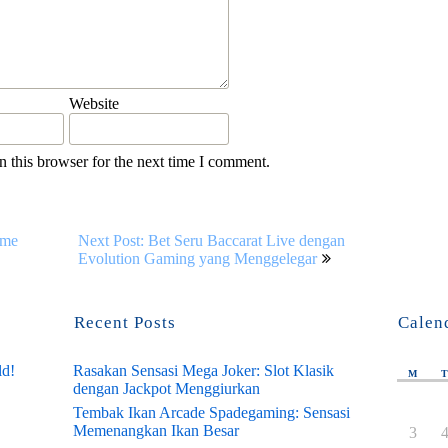
Website
 this browser for the next time I comment.
ame
Next Post: Bet Seru Baccarat Live dengan
Evolution Gaming yang Menggelegar
Recent Posts
Calen
ld!
Rasakan Sensasi Mega Joker: Slot Klasik
M
dengan Jackpot Menggiurkan
Tembak Ikan Arcade Spadegaming: Sensasi
Memenangkan Ikan Besar
3