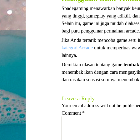
Spadegaming menawarkan banyak keungg
yang tinggi, gameplay yang adiktif, da
Selain itu, game ini juga mudah diakses
bagi para penggemar permainan arcade.
Jika Anda tertarik mencoba game seru 
kategori Arcade
untuk memperluas wawa
lainnya.
Demikian ulasan tentang game
tembak
menembak ikan dengan cara mengasyik
dan rasakan sensasi serunya menembak
Leave a Reply
Your email address will not be publishe
Comment
*