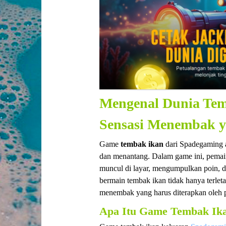
Mengenal Dunia Te
Sensasi Menembak 
Game
tembak ikan
dari Spadegaming a
dan menantang. Dalam game ini, pema
muncul di layar, mengumpulkan poin, 
bermain tembak ikan tidak hanya terleta
menembak yang harus diterapkan oleh p
Apa Itu Game Tembak Ik