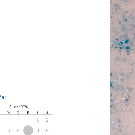
dar
August 2026
T
W
T
F
S
S
1
2
4
5
6
7
8
9