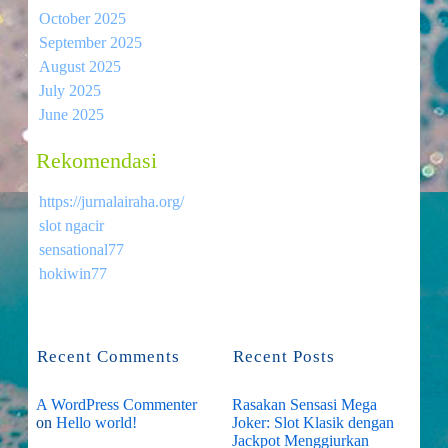
October 2025
September 2025
August 2025
July 2025
June 2025
Rekomendasi
https://jurnalairaha.org/
slot ngacir
sensational77
hokiwin77
Recent Comments
Recent Posts
A WordPress Commenter
Rasakan Sensasi Mega
on
Hello world!
Joker: Slot Klasik dengan
Jackpot Menggiurkan