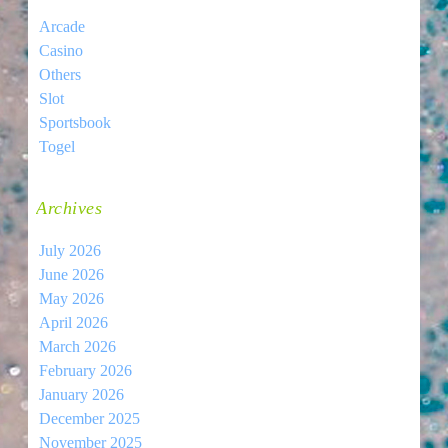
Arcade
Casino
Others
Slot
Sportsbook
Togel
Archives
July 2026
June 2026
May 2026
April 2026
March 2026
February 2026
January 2026
December 2025
November 2025