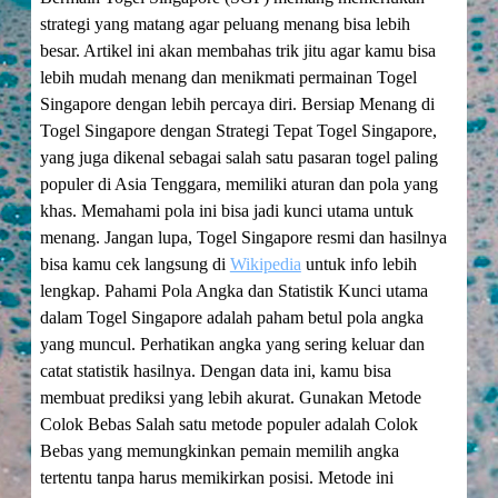
strategi yang matang agar peluang menang bisa lebih
besar. Artikel ini akan membahas trik jitu agar kamu bisa
lebih mudah menang dan menikmati permainan Togel
Singapore dengan lebih percaya diri. Bersiap Menang di
Togel Singapore dengan Strategi Tepat
Togel Singapore,
yang juga dikenal sebagai salah satu pasaran togel paling
populer di Asia Tenggara, memiliki aturan dan pola yang
khas. Memahami pola ini bisa jadi kunci utama untuk
menang. Jangan lupa, Togel Singapore resmi dan hasilnya
bisa kamu cek langsung di
Wikipedia
untuk info lebih
lengkap.
Pahami Pola Angka dan Statistik
Kunci utama
dalam Togel Singapore adalah paham betul pola angka
yang muncul. Perhatikan angka yang sering keluar dan
catat statistik hasilnya. Dengan data ini, kamu bisa
membuat prediksi yang lebih akurat.
Gunakan Metode
Colok Bebas
Salah satu metode populer adalah Colok
Bebas yang memungkinkan pemain memilih angka
tertentu tanpa harus memikirkan posisi. Metode ini