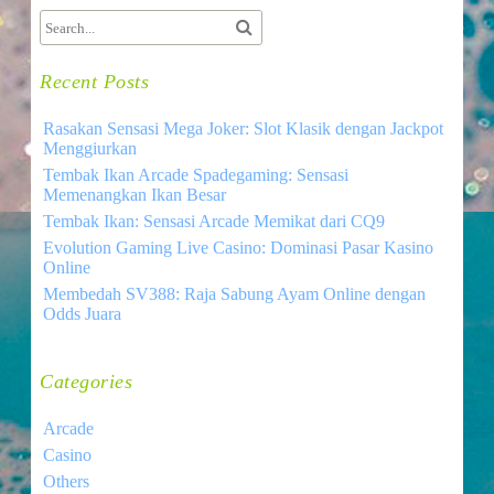
Recent Posts
Rasakan Sensasi Mega Joker: Slot Klasik dengan Jackpot
Menggiurkan
Tembak Ikan Arcade Spadegaming: Sensasi
Memenangkan Ikan Besar
Tembak Ikan: Sensasi Arcade Memikat dari CQ9
Evolution Gaming Live Casino: Dominasi Pasar Kasino
Online
Membedah SV388: Raja Sabung Ayam Online dengan
Odds Juara
Categories
Arcade
Casino
Others