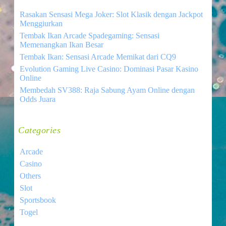
Rasakan Sensasi Mega Joker: Slot Klasik dengan Jackpot
Menggiurkan
Tembak Ikan Arcade Spadegaming: Sensasi
Memenangkan Ikan Besar
Tembak Ikan: Sensasi Arcade Memikat dari CQ9
Evolution Gaming Live Casino: Dominasi Pasar Kasino
Online
Membedah SV388: Raja Sabung Ayam Online dengan
Odds Juara
Categories
Arcade
Casino
Others
Slot
Sportsbook
Togel