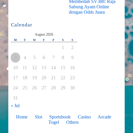
Membedah SV388: Raja
Sabung Ayam Online
dengan Odds Juara
Calendar
August 2026
M
T
W
T
F
S
S
1
2
3
4
5
6
7
8
9
10
11
12
13
14
15
16
17
18
19
20
21
22
23
24
25
26
27
28
29
30
31
« Jul
Home
Slot
Sportsbook
Casino
Arcade
Togel
Others