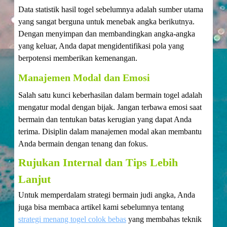
Data statistik hasil togel sebelumnya adalah sumber utama
yang sangat berguna untuk menebak angka berikutnya.
Dengan menyimpan dan membandingkan angka-angka
yang keluar, Anda dapat mengidentifikasi pola yang
berpotensi memberikan kemenangan.
Manajemen Modal dan Emosi
Salah satu kunci keberhasilan dalam bermain togel adalah
mengatur modal dengan bijak. Jangan terbawa emosi saat
bermain dan tentukan batas kerugian yang dapat Anda
terima. Disiplin dalam manajemen modal akan membantu
Anda bermain dengan tenang dan fokus.
Rujukan Internal dan Tips Lebih
Lanjut
Untuk memperdalam strategi bermain judi angka, Anda
juga bisa membaca artikel kami sebelumnya tentang
strategi menang togel colok bebas
yang membahas teknik