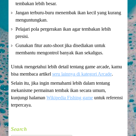
tembakan lebih besar.
Jangan terburu-buru menembak ikan kecil yang kurang
menguntungkan.
Pelajari pola pergerakan ikan agar tembakan lebih
presisi.
Gunakan fitur auto-shoot jika disediakan untuk
membantu mengontrol banyak ikan sekaligus.
Untuk mengetahui lebih detail tentang game arcade, kamu
bisa membaca artikel
seru lainnya di kategori Arcade
.
Selain itu, jika ingin memahami lebih dalam tentang
mekanisme permainan tembak ikan secara umum,
kunjungi halaman
Wikipedia Fishing game
untuk referensi
terpercaya.
Search