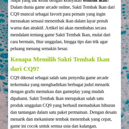
Siapa yang tak kenal dengan keasyikan
tembak ikan
?
Dalam dunia game arcade online, Sakti Tembak Ikan dari
CQ9 muncul sebagai favorit para pemain yang ingin
merasakan sensasi menembak ikan dalam layar penuh
warna dan atraktif. Artikel ini akan membahas secara
mendalam tentang game Sakti Tembak Ikan, mulai dari
cara bermain, fitur unggulan, hingga tips dan trik agar
peluang menang semakin besar.
Kenapa Memilih Sakti Tembak Ikan
dari CQ9?
CQ9 dikenal sebagai salah satu penyedia game arcade
terkemuka yang menghadirkan berbagai judul menarik
dengan grafis memukau dan gameplay yang mudah
dipahami. Sakti Tembak Ikan merupakan salah satu
produk unggulan CQ9 yang berhasil memadukan hiburan
dan tantangan dalam satu paket permainan. Dengan desain
menarik dan mekanisme tembak menembak yang cepat,
game ini cocok untuk semua usia dan kalangan.