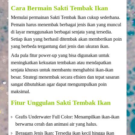
Cara Bermain Sakti Tembak Ikan
Memulai permainan Sakti Tembak Ikan cukup sederhana.
Pemain harus menembak berbagai jenis ikan yang muncul
di layar menggunakan berbagai senjata yang tersedia.
Setiap ikan yang berhasil ditembak akan memberikan poin
yang berbeda tergantung dari jenis dan ukuran ikan.
Ada pula fitur power-up yang bisa digunakan untuk
meningkatkan kekuatan tembakan atau mendapatkan
senjata khusus untuk membantu menghabisi ikan-ikan
besar. Strategi menembak secara efisien dan tepat sasaran
sangat dibutuhkan agar dapat mengumpulkan poin
maksimal.
Fitur Unggulan Sakti Tembak Ikan
Grafis Underwater Full Color: Menampilkan ikan-ikan
berwarna cerah dan animasi air yang halus.
Beragam Jenis Ikan: Tersedia ikan kecil hingga ikan