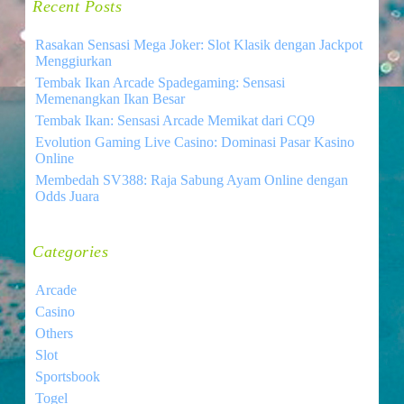
Recent Posts
Rasakan Sensasi Mega Joker: Slot Klasik dengan Jackpot
Menggiurkan
Tembak Ikan Arcade Spadegaming: Sensasi
Memenangkan Ikan Besar
Tembak Ikan: Sensasi Arcade Memikat dari CQ9
Evolution Gaming Live Casino: Dominasi Pasar Kasino
Online
Membedah SV388: Raja Sabung Ayam Online dengan
Odds Juara
Categories
Arcade
Casino
Others
Slot
Sportsbook
Togel